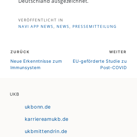
Deutschland ausgezeichnet.
VERÖFFENTLICHT IN
NAVI APP NEWS
,
NEWS
,
PRESSEMITTEILUNG
Beitragsnavigation
ZURÜCK
WEITER
zurück
weiter
Neue Erkenntnisse zum
EU-geförderte Studie zu
Immunsystem
Post-COVID
UKB
ukbonn.de
karriereamukb.de
ukbmittendrin.de