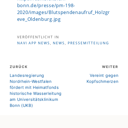
bonn.de/presse/pm-198-
2020/images/Blutspendenaufruf_Holzgr
eve_Oldenburg.jpg
VERÖFFENTLICHT IN
NAVI APP NEWS
,
NEWS
,
PRESSEMITTEILUNG
Beitragsnavigation
ZURÜCK
WEITER
zurück
weiter
Landesregierung
Vereint gegen
Nordrhein-Westfalen
Kopfschmerzen
fördert mit Heimatfonds
historische Wasserleitung
am Universitätsklinikum
Bonn (UKB)