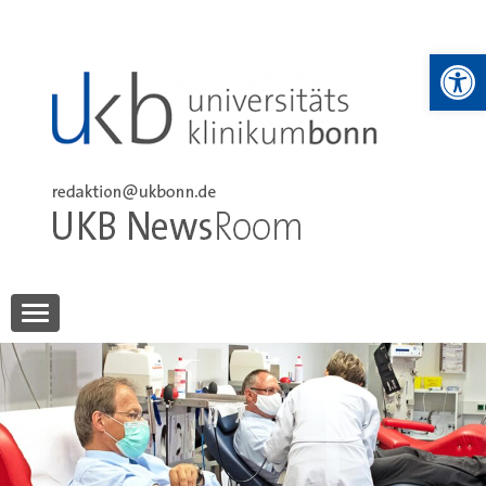
Skip
to
We
content
UKB NewsRoom
UKB NewsRoom