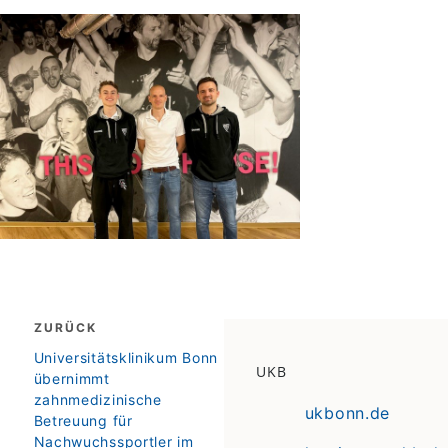
Beitragsnavigation
ZURÜCK
zurück
Universitätsklinikum Bonn
UKB
übernimmt
zahnmedizinische
ukbonn.de
Betreuung für
Nachwuchssportler im