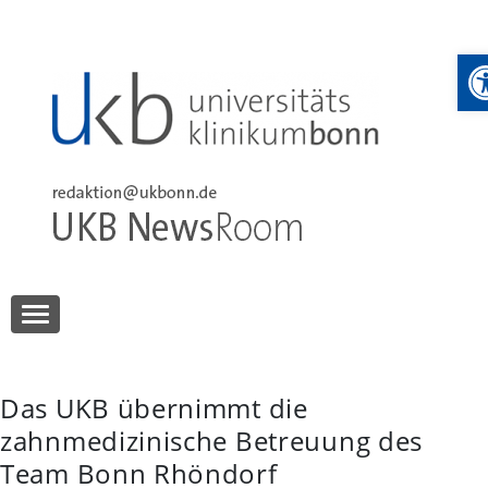
Skip
to
W
content
UKB NewsRoom
UKB NewsRoom
Das UKB übernimmt die
zahnmedizinische Betreuung des
Team Bonn Rhöndorf