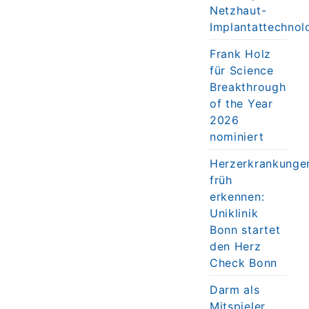
Netzhaut-
Implantattechnol
Frank Holz
für Science
Breakthrough
of the Year
2026
nominiert
Herzerkrankunge
früh
erkennen:
Uniklinik
Bonn startet
den Herz
Check Bonn
Darm als
Mitspieler