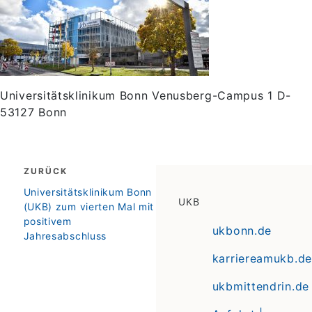
Universitätsklinikum Bonn Venusberg-Campus 1 D-
53127 Bonn
Beitragsnavigation
ZURÜCK
zurück
Universitätsklinikum Bonn
UKB
(UKB) zum vierten Mal mit
positivem
ukbonn.de
Jahresabschluss
karriereamukb.de
ukbmittendrin.de