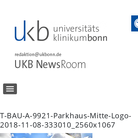
Skip
to
content
UKB NewsRoom
UKB NewsRoom
T-BAU-A-9921-Parkhaus-Mitte-Logo-
2018-11-08-333010_2560x1067