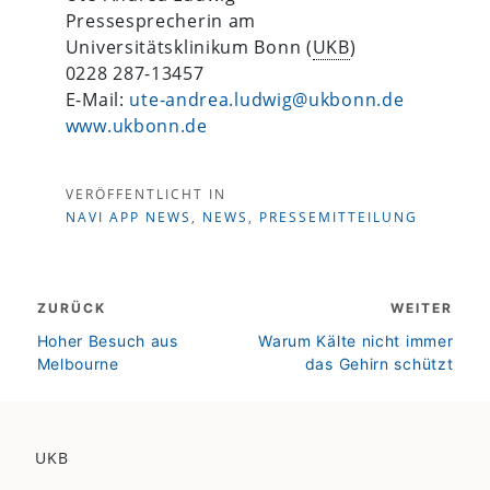
Pressesprecherin am
Universitätsklinikum Bonn (
UKB
)
0228 287-13457
E-Mail:
ute-andrea.ludwig@ukbonn.de
www.ukbonn.de
VERÖFFENTLICHT IN
NAVI APP NEWS
,
NEWS
,
PRESSEMITTEILUNG
Beitragsnavigation
ZURÜCK
WEITER
zurück
weiter
Hoher Besuch aus
Warum Kälte nicht immer
Melbourne
das Gehirn schützt
UKB