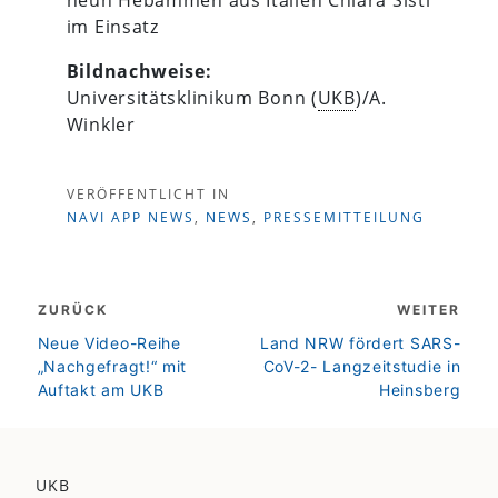
im Einsatz
Bildnachweise:
Universitätsklinikum Bonn (
UKB
)/A.
Winkler
VERÖFFENTLICHT IN
NAVI APP NEWS
,
NEWS
,
PRESSEMITTEILUNG
Beitragsnavigation
ZURÜCK
WEITER
zurück
weiter
Neue Video-Reihe
Land NRW fördert SARS-
„Nachgefragt!“ mit
CoV-2- Langzeitstudie in
Auftakt am UKB
Heinsberg
UKB