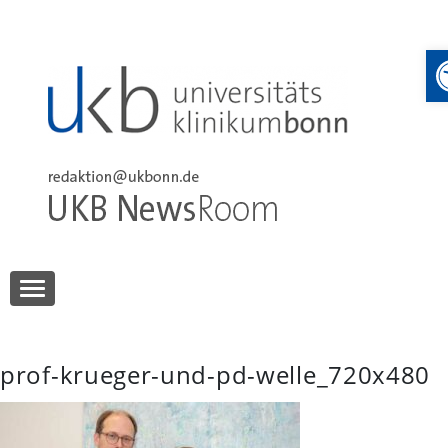
Skip
to
content
UKB NewsRoom
UKB NewsRoom
prof-krueger-und-pd-welle_720x480