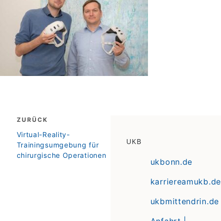
Beitragsnavigation
ZURÜCK
zurück
Virtual-Reality-
UKB
Trainingsumgebung für
chirurgische Operationen
ukbonn.de
karriereamukb.de
ukbmittendrin.de
Anfahrt |