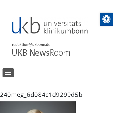
Skip
to
We
content
UKB NewsRoom
UKB NewsRoom
240meg_6d084c1d9299d5b