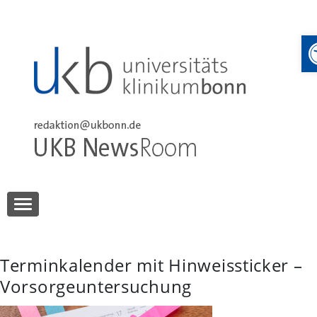
Skip
to
content
UKB NewsRoom
UKB NewsRoom
Terminkalender mit Hinweissticker –
Vorsorgeuntersuchung