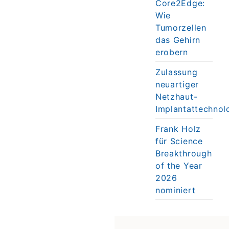
Core2Edge:
Wie
Tumorzellen
das Gehirn
erobern
Zulassung
neuartiger
Netzhaut-
Implantattechnol
Frank Holz
für Science
Breakthrough
of the Year
2026
nominiert