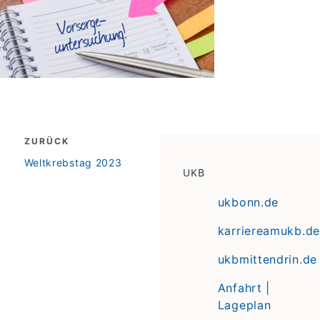
Beitragsnavigation
ZURÜCK
zurück
Weltkrebstag 2023
UKB
ukbonn.de
karriereamukb.de
ukbmittendrin.de
Anfahrt |
Lageplan