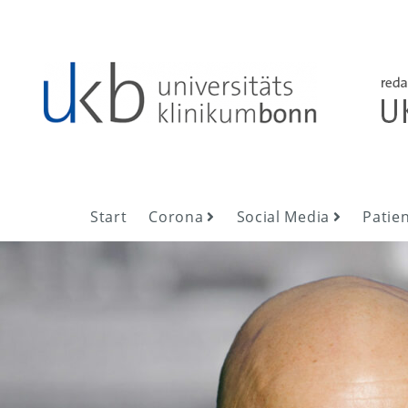
Skip
to
content
UKB NewsRoom
UKB NewsRoom
Start
Corona
Social Media
Patie