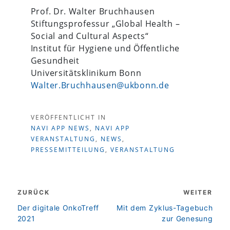
Prof. Dr. Walter Bruchhausen
Stiftungsprofessur „Global Health –
Social and Cultural Aspects“
Institut für Hygiene und Öffentliche
Gesundheit
Universitätsklinikum Bonn
Walter.Bruchhausen@ukbonn.de
VERÖFFENTLICHT IN
NAVI APP NEWS
,
NAVI APP
VERANSTALTUNG
,
NEWS
,
PRESSEMITTEILUNG
,
VERANSTALTUNG
Beitragsnavigation
ZURÜCK
WEITER
zurück
weiter
Der digitale OnkoTreff
Mit dem Zyklus-Tagebuch
2021
zur Genesung