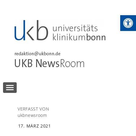
Skip
to
We
content
UKB NewsRoom
UKB NewsRoom
VERFASST VON
ukbnewsroom
17. MÄRZ 2021