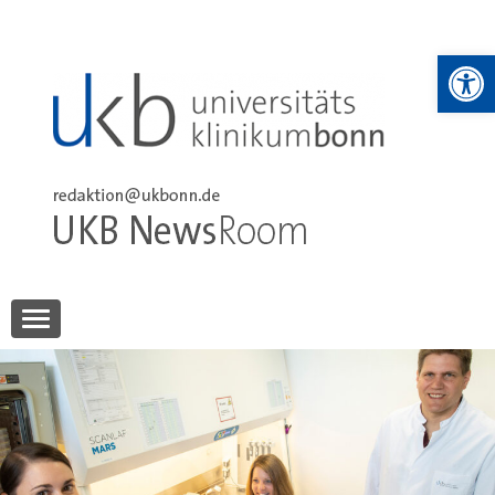
Skip
to
We
content
UKB NewsRoom
UKB NewsRoom