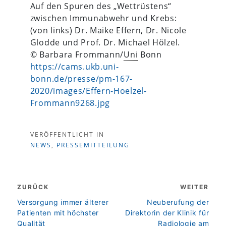
Auf den Spuren des „Wettrüstens“
zwischen Immunabwehr und Krebs:
(von links) Dr. Maike Effern, Dr. Nicole
Glodde und Prof. Dr. Michael Hölzel.
© Barbara Frommann/
Uni
Bonn
https://cams.ukb.uni-
bonn.de/presse/pm-167-
2020/images/Effern-Hoelzel-
Frommann9268.jpg
VERÖFFENTLICHT IN
NEWS
,
PRESSEMITTEILUNG
Beitragsnavigation
ZURÜCK
WEITER
zurück
weiter
Versorgung immer älterer
Neuberufung der
Patienten mit höchster
Direktorin der Klinik für
Qualität
Radiologie am