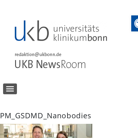
Skip
to
content
UKB NewsRoom
UKB NewsRoom
PM_GSDMD_Nanobodies