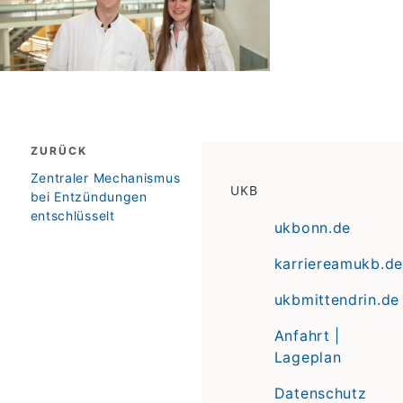
Beitragsnavigation
ZURÜCK
zurück
Zentraler Mechanismus
UKB
bei Entzündungen
entschlüsselt
ukbonn.de
karriereamukb.de
ukbmittendrin.de
Anfahrt |
Lageplan
Datenschutz