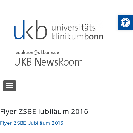
Skip
to
We
content
UKB NewsRoom
UKB NewsRoom
Flyer ZSBE Jubiläum 2016
Flyer ZSBE Jubiläum 2016