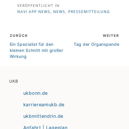
VERÖFFENTLICHT IN
NAVI APP NEWS
,
NEWS
,
PRESSEMITTEILUNG
Beitragsnavigation
ZURÜCK
WEITER
zurück
weiter
Ein Spezialist für den
Tag der Organspende
kleinen Schnitt mit großer
Wirkung
UKB
ukbonn.de
karriereamukb.de
ukbmittendrin.de
Anfahrt | Lageplan