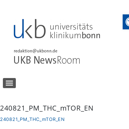
Skip
to
content
UKB NewsRoom
UKB NewsRoom
240821_PM_THC_mTOR_EN
240821_PM_THC_mTOR_EN