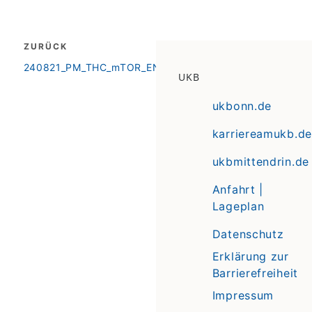
Beitragsnavigation
ZURÜCK
zurück
240821_PM_THC_mTOR_EN
UKB
ukbonn.de
karriereamukb.de
ukbmittendrin.de
Anfahrt |
Lageplan
Datenschutz
Erklärung zur
Barrierefreiheit
Impressum