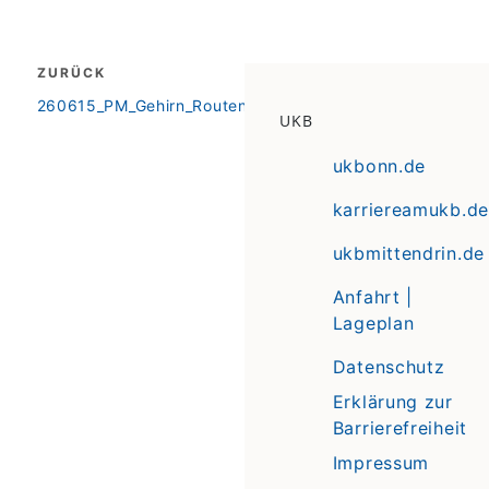
Beitragsnavigation
ZURÜCK
zurück
260615_PM_Gehirn_RoutenUpdate_ENG
UKB
ukbonn.de
karriereamukb.de
ukbmittendrin.de
Anfahrt |
Lageplan
Datenschutz
Erklärung zur
Barrierefreiheit
Impressum