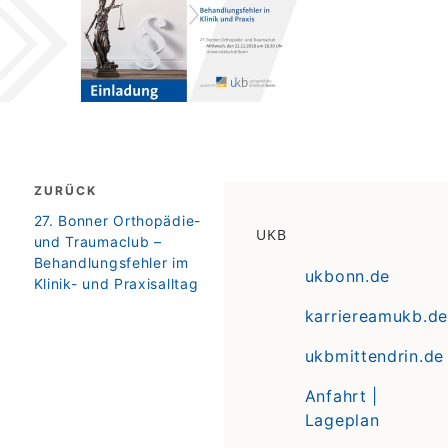
Beitragsnavigation
ZURÜCK
zurück
27. Bonner Orthopädie-
UKB
und Traumaclub –
Behandlungsfehler im
ukbonn.de
Klinik- und Praxisalltag
karriereamukb.de
ukbmittendrin.de
Anfahrt |
Lageplan