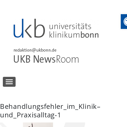
Skip
to
content
UKB NewsRoom
UKB NewsRoom
Behandlungsfehler_im_Klinik–
und_Praxisalltag-1