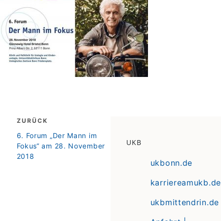
Beitragsnavigation
ZURÜCK
zurück
6. Forum „Der Mann im
UKB
Fokus“ am 28. November
2018
ukbonn.de
karriereamukb.de
ukbmittendrin.de