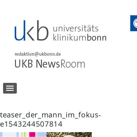
Skip
to
content
UKB NewsRoom
UKB NewsRoom
teaser_der_mann_im_fokus-
e1543244507814