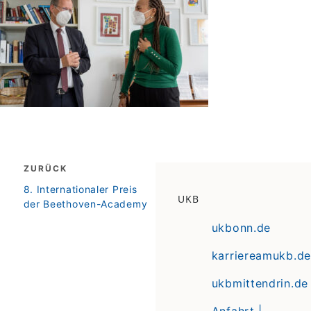
Beitragsnavigation
ZURÜCK
zurück
8. Internationaler Preis
UKB
der Beethoven-Academy
ukbonn.de
karriereamukb.de
ukbmittendrin.de
Anfahrt |