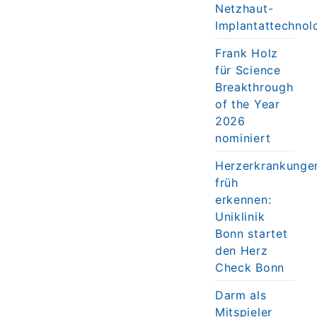
Netzhaut-
Implantattechnol
Frank Holz
für Science
Breakthrough
of the Year
2026
nominiert
Herzerkrankunge
früh
erkennen:
Uniklinik
Bonn startet
den Herz
Check Bonn
Darm als
Mitspieler