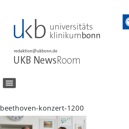
Skip
to
content
UKB NewsRoom
UKB NewsRoom
beethoven-konzert-1200