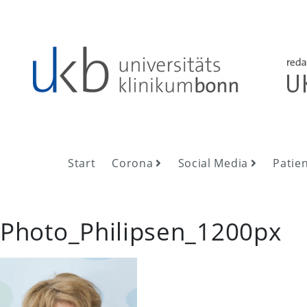
Skip
to
content
UKB NewsRoom
UKB NewsRoom
Start
Corona
Social Media
Patie
Photo_Philipsen_1200px