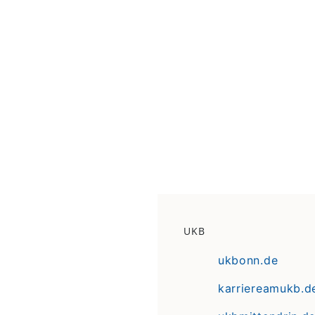
UKB
ukbonn.de
karriereamukb.d