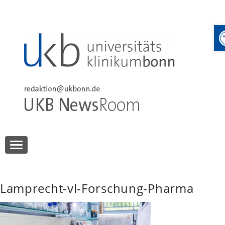
Skip
to
content
UKB NewsRoom
UKB NewsRoom
Lamprecht-vl-Forschung-Pharma