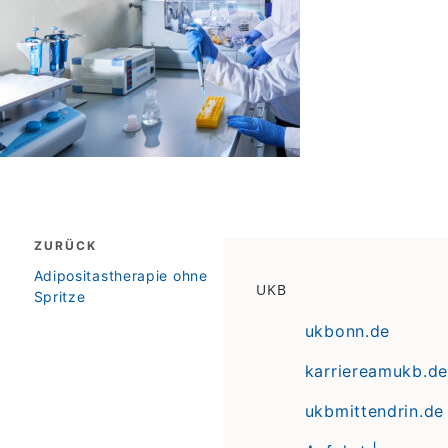
Beitragsnavigation
ZURÜCK
zurück
Adipositastherapie ohne
UKB
Spritze
ukbonn.de
karriereamukb.de
ukbmittendrin.de