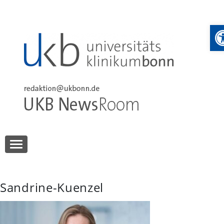
Skip
to
W
content
UKB NewsRoom
UKB NewsRoom
Sandrine-Kuenzel