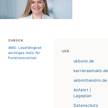
Beitragsnavigation
ZURÜCK
zurück
AMD: Lesefähigkeit
UKB
wichtiges Indiz für
Funktionsverlust
ukbonn.de
karriereamukb.de
ukbmittendrin.de
Anfahrt |
Lageplan
Datenschutz