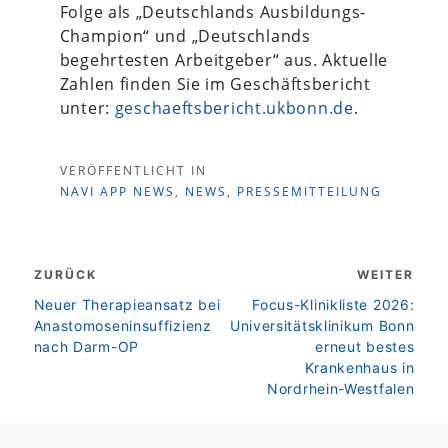
Folge als „Deutschlands Ausbildungs-
Champion“ und „Deutschlands
begehrtesten Arbeitgeber“ aus. Aktuelle
Zahlen finden Sie im Geschäftsbericht
unter:
geschaeftsbericht.ukbonn.de
.
VERÖFFENTLICHT IN
NAVI APP NEWS
,
NEWS
,
PRESSEMITTEILUNG
Beitragsnavigation
ZURÜCK
WEITER
zurück
weiter
Neuer Therapieansatz bei
Focus-Klinikliste 2026:
Anastomoseninsuffizienz
Universitätsklinikum Bonn
nach Darm-OP
erneut bestes
Krankenhaus in
Nordrhein-Westfalen