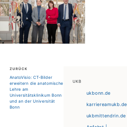
Beitragsnavigation
ZURÜCK
zurück
AnatoVisio: CT-Bilder
UKB
erweitern die anatomische
Lehre am
ukbonn.de
Universitätsklinikum Bonn
und an der Universität
karriereamukb.de
Bonn
ukbmittendrin.de
Anfahrt |