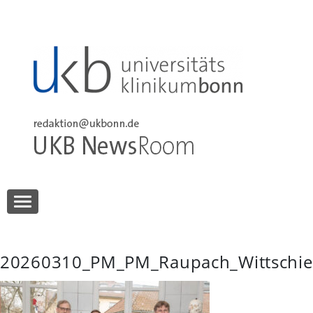
Skip
to
content
UKB NewsRoom
UKB NewsRoom
20260310_PM_PM_Raupach_Wittschie