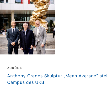
Beitragsnavigation
ZURÜCK
zurück
Anthony Craggs Skulptur „Mean Average“ steh
Campus des UKB