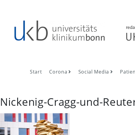
Skip
to
content
UKB NewsRoom
UKB NewsRoom
Start
Corona
Social Media
Patie
Nickenig-Cragg-und-Reute