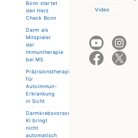
e
Bonn startet
Video
den Herz
Check Bonn
Darm als
Mitspieler
der
Immuntherapie
bei MS
Präzisionstherapie
für
Autoimmun-
Erkrankung
in Sicht
Darmkrebsvorsorge:
KI bringt
nicht
automatisch