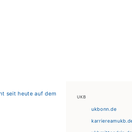
t seit heute auf dem
UKB
ukbonn.de
karriereamukb.d