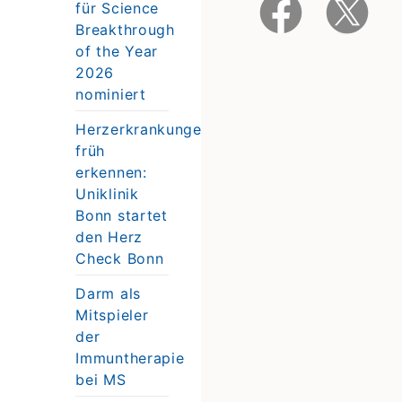
für Science
Breakthrough
of the Year
2026
nominiert
Herzerkrankungen
früh
erkennen:
Uniklinik
Bonn startet
den Herz
Check Bonn
Darm als
Mitspieler
der
Immuntherapie
bei MS