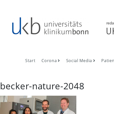
Skip
to
content
UKB NewsRoom
UKB NewsRoom
Start
Corona
Social Media
Patie
becker-nature-2048