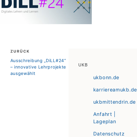
Beitragsnavigation
ZURÜCK
zurück
Ausschreibung „DiLL#24“
UKB
– innovative Lehrprojekte
ausgewählt
ukbonn.de
karriereamukb.de
ukbmittendrin.de
Anfahrt |
Lageplan
Datenschutz