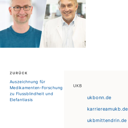
Beitragsnavigation
ZURÜCK
zurück
Auszeichnung für
UKB
Medikamenten-Forschung
zu Flussblindheit und
ukbonn.de
Elefantiasis
karriereamukb.de
ukbmittendrin.de