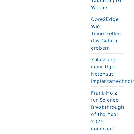
Tablette pro
Woche
Core2Edge:
Wie
Tumorzellen
das Gehirn
erobern
Zulassung
neuartiger
Netzhaut-
Implantattechnol
Frank Holz
für Science
Breakthrough
of the Year
2026
nominiert