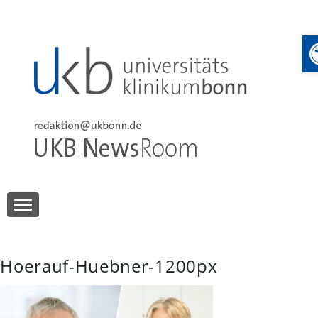
Skip
to
content
UKB NewsRoom
UKB NewsRoom
Hoerauf-Huebner-1200px