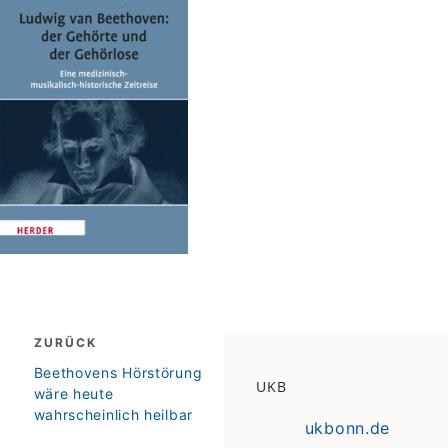
Beitragsnavigation
ZURÜCK
zurück
Beethovens Hörstörung
UKB
wäre heute
wahrscheinlich heilbar
ukbonn.de