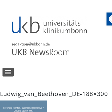
Skip
to
content
UKB NewsRoom
UKB NewsRoom
Ludwig_van_Beethoven_DE-188×300