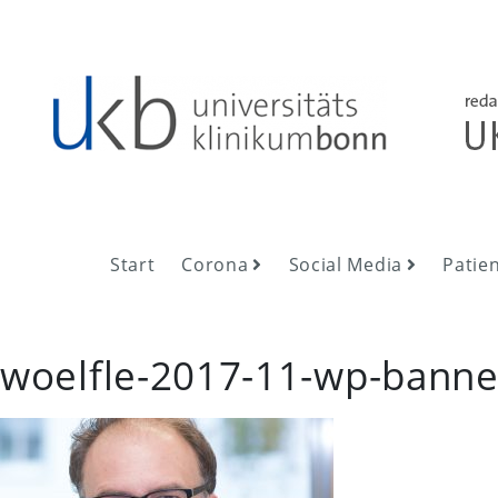
Skip
to
content
UKB NewsRoom
UKB NewsRoom
Start
Corona
Social Media
Patie
woelfle-2017-11-wp-banne