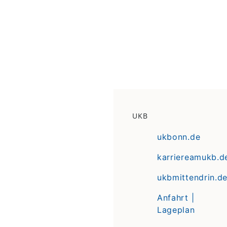
UKB
ukbonn.de
karriereamukb.d
ukbmittendrin.d
Anfahrt |
Lageplan