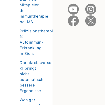
Mitspieler
der
Immuntherapie
bei MS
Präzisionstherapie
für
Autoimmun-
Erkrankung
in Sicht
Darmkrebsvorsorge:
KI bringt
nicht
automatisch
bessere
Ergebnisse
Weniger