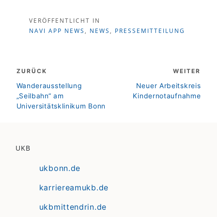
VERÖFFENTLICHT IN
NAVI APP NEWS
,
NEWS
,
PRESSEMITTEILUNG
Beitragsnavigation
ZURÜCK
WEITER
zurück
weiter
Wanderausstellung
Neuer Arbeitskreis
„Seilbahn“ am
Kindernotaufnahme
Universitätsklinikum Bonn
UKB
ukbonn.de
karriereamukb.de
ukbmittendrin.de