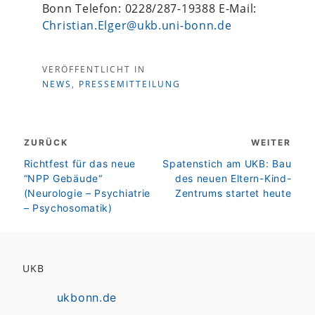
Bonn Telefon: 0228/287-19388 E-Mail:
Christian.Elger@ukb.uni-bonn.de
VERÖFFENTLICHT IN
NEWS
,
PRESSEMITTEILUNG
Beitragsnavigation
ZURÜCK
WEITER
zurück
weiter
Richtfest für das neue
Spatenstich am UKB: Bau
“NPP Gebäude“
des neuen Eltern-Kind-
(Neurologie – Psychiatrie
Zentrums startet heute
– Psychosomatik)
UKB
ukbonn.de