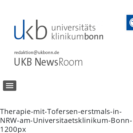
Skip
to
content
UKB NewsRoom
UKB NewsRoom
Therapie-mit-Tofersen-erstmals-in-
NRW-am-Universitaetsklinikum-Bonn-
1200px