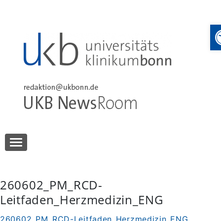
Skip
to
content
UKB NewsRoom
UKB NewsRoom
260602_PM_RCD-
Leitfaden_Herzmedizin_ENG
260602_PM_RCD-Leitfaden_Herzmedizin_ENG