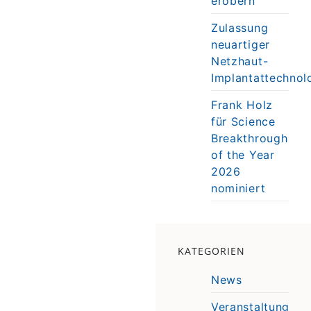
erobern
Zulassung
neuartiger
Netzhaut-
Implantattechnol
Frank Holz
für Science
Breakthrough
of the Year
2026
nominiert
KATEGORIEN
News
Veranstaltung