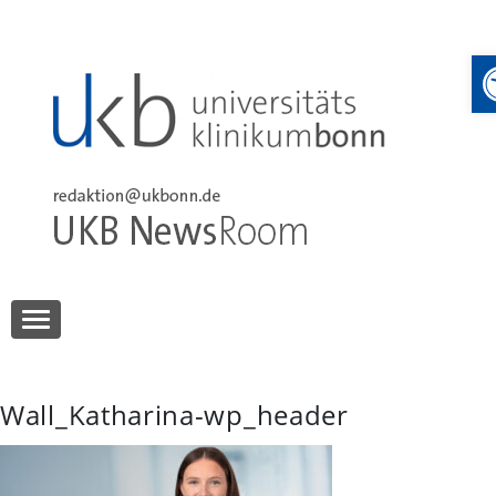
Skip
to
content
UKB NewsRoom
UKB NewsRoom
Wall_Katharina-wp_header