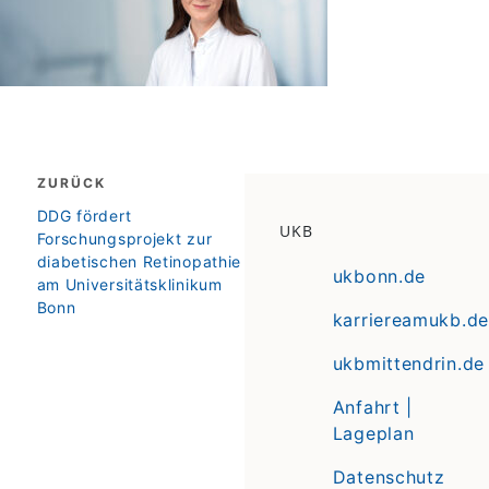
Beitragsnavigation
ZURÜCK
zurück
DDG fördert
UKB
Forschungsprojekt zur
diabetischen Retinopathie
ukbonn.de
am Universitätsklinikum
Bonn
karriereamukb.de
ukbmittendrin.de
Anfahrt |
Lageplan
Datenschutz