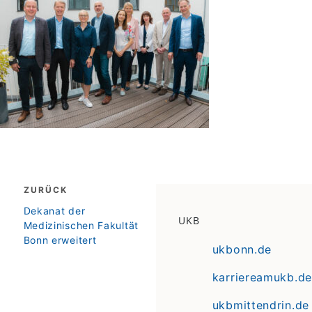
Beitragsnavigation
ZURÜCK
zurück
Dekanat der
UKB
Medizinischen Fakultät
Bonn erweitert
ukbonn.de
karriereamukb.de
ukbmittendrin.de