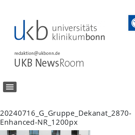
Skip
to
content
UKB NewsRoom
UKB NewsRoom
20240716_G_Gruppe_Dekanat_2870-
Enhanced-NR_1200px