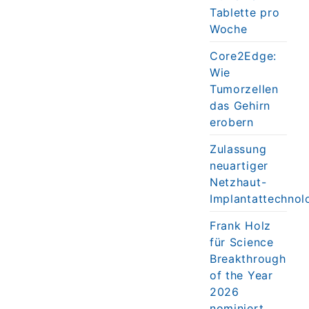
Tablette pro
Woche
Core2Edge:
Wie
Tumorzellen
das Gehirn
erobern
Zulassung
neuartiger
Netzhaut-
Implantattechnol
Frank Holz
für Science
Breakthrough
of the Year
2026
nominiert