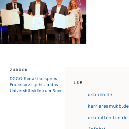
Beitragsnavigation
ZURÜCK
zurück
DGGG-Redaktionspreis
UKB
Frauenarzt geht an das
Universitätsklinikum Bonn
ukbonn.de
karriereamukb.de
ukbmittendrin.de
Anfahrt |