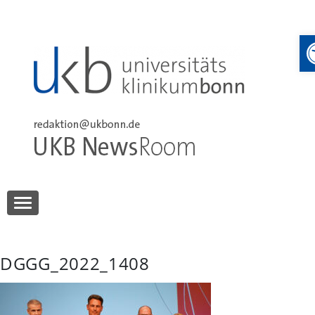
Skip
to
content
UKB NewsRoom
UKB NewsRoom
DGGG_2022_1408