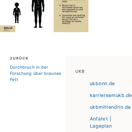
Beitragsnavigation
ZURÜCK
zurück
Durchbruch in der
UKB
Forschung über braunes
Fett
ukbonn.de
karriereamukb.de
ukbmittendrin.de
Anfahrt |
Lageplan