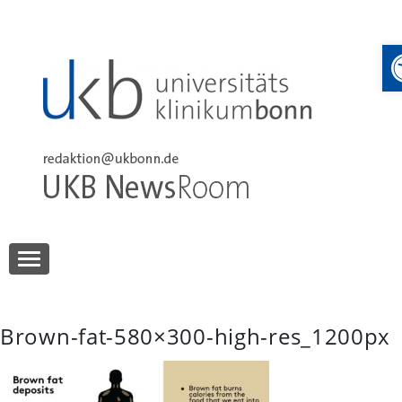
Skip
to
content
UKB NewsRoom
UKB NewsRoom
Brown-fat-580×300-high-res_1200px