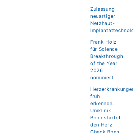
Zulassung
neuartiger
Netzhaut-
Implantattechnol
Frank Holz
für Science
Breakthrough
of the Year
2026
nominiert
Herzerkrankunge
früh
erkennen:
Uniklinik
Bonn startet
den Herz
Check Bonn