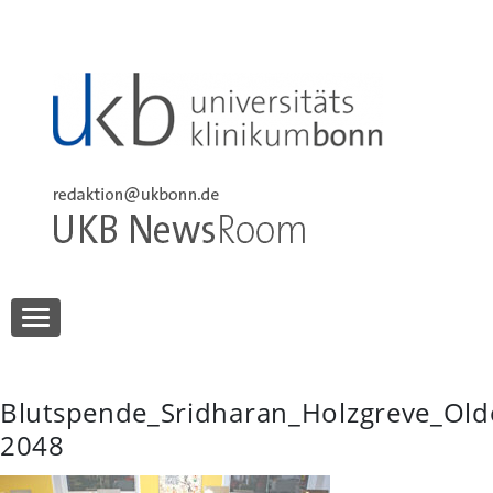
Skip
to
content
UKB NewsRoom
UKB NewsRoom
Blutspende_Sridharan_Holzgreve_Old
2048