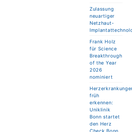
Zulassung
neuartiger
Netzhaut-
Implantattechnol
Frank Holz
für Science
Breakthrough
of the Year
2026
nominiert
Herzerkrankunge
früh
erkennen:
Uniklinik
Bonn startet
den Herz
Check Bonn