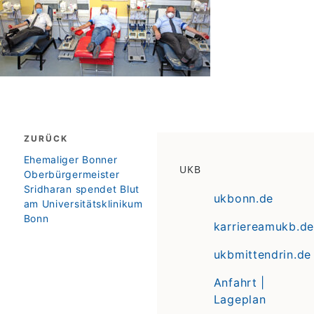
Beitragsnavigation
ZURÜCK
zurück
Ehemaliger Bonner
UKB
Oberbürgermeister
Sridharan spendet Blut
ukbonn.de
am Universitätsklinikum
Bonn
karriereamukb.de
ukbmittendrin.de
Anfahrt |
Lageplan