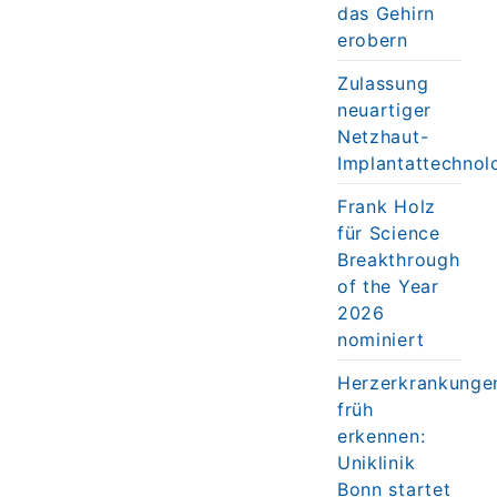
das Gehirn
erobern
Zulassung
neuartiger
Netzhaut-
Implantattechnol
Frank Holz
für Science
Breakthrough
of the Year
2026
nominiert
Herzerkrankunge
früh
erkennen:
Uniklinik
Bonn startet