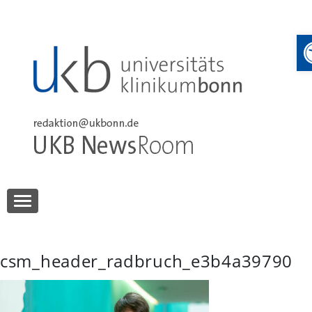
Skip
to
content
UKB NewsRoom
UKB NewsRoom
csm_header_radbruch_e3b4a39790