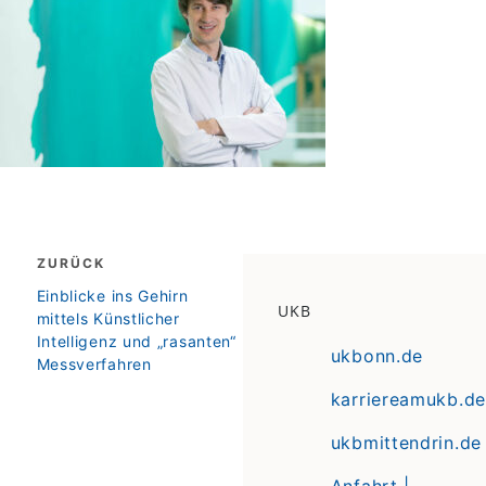
Beitragsnavigation
ZURÜCK
zurück
Einblicke ins Gehirn
UKB
mittels Künstlicher
Intelligenz und „rasanten“
ukbonn.de
Messverfahren
karriereamukb.de
ukbmittendrin.de
Anfahrt |