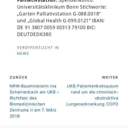
Universitätsklinikum Bonn Stichworte:
„Garten Palliativstation G-088.0018“
und „Global Health G-099.0121“ IBAN:
DE 91 3807 0059 00313 79100 BIC:
DEUTDEDK380
VERÖFFENTLICHT IN
NEWS
Beitragsnavigation
ZURÜCK
WEITER
zurück
weiter
NRW-Bauministerin Ina
UKB Patientenkolloquium
Scharrenbach am UKB –
rund um die chronisch-
Richtfest des
obstruktive
Biomedizinischen
Lungenerkrankung COPD
Zentrums II am 7. März
2018