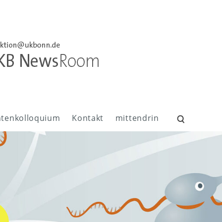
ntenkolloquium
Kontakt
mittendrin
Suchen
nach: