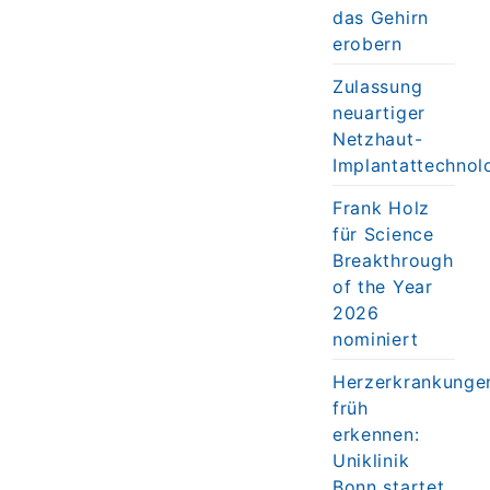
das Gehirn
erobern
Zulassung
neuartiger
Netzhaut-
Implantattechnol
Frank Holz
für Science
Breakthrough
of the Year
2026
nominiert
Herzerkrankunge
früh
erkennen:
Uniklinik
Bonn startet