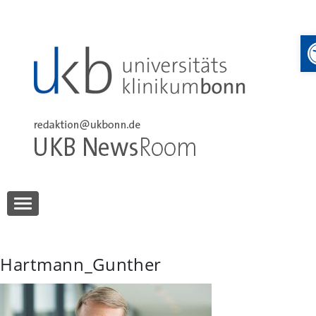
Skip
to
content
UKB NewsRoom
UKB NewsRoom
Hartmann_Gunther