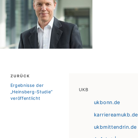
Beitragsnavigation
ZURÜCK
zurück
Ergebnisse der
UKB
„Heinsberg-Studie“
veröffentlicht
ukbonn.de
karriereamukb.de
ukbmittendrin.de