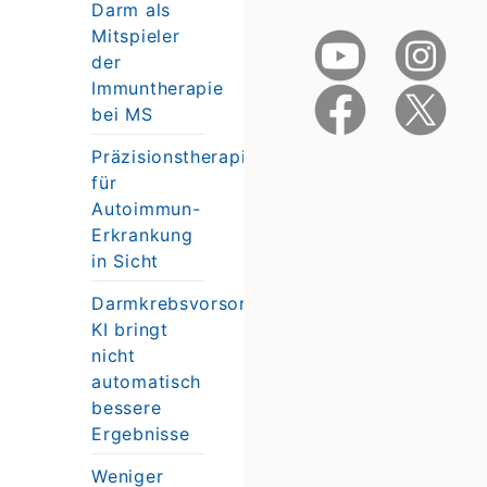
Darm als
Mitspieler
der
Immuntherapie
bei MS
Präzisionstherapie
für
Autoimmun-
Erkrankung
in Sicht
Darmkrebsvorsorge:
KI bringt
nicht
automatisch
bessere
Ergebnisse
Weniger