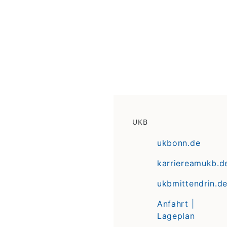
UKB
ukbonn.de
karriereamukb.d
ukbmittendrin.d
Anfahrt |
Lageplan