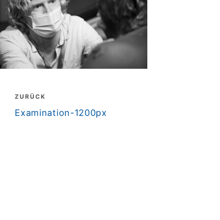
Beitragsnavigation
ZURÜCK
zurück
Examination-1200px