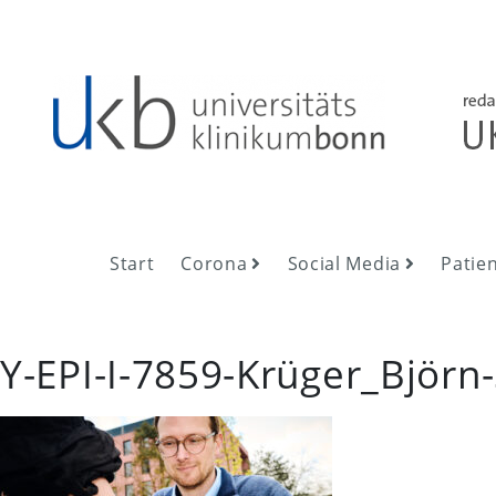
Skip
to
content
UKB NewsRoom
UKB NewsRoom
Start
Corona
Social Media
Patie
Y-EPI-I-7859-Krüger_Bjö