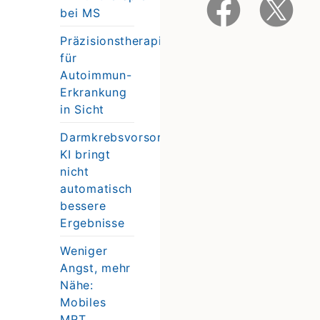
bei MS
Präzisionstherapie
für
Autoimmun-
Erkrankung
in Sicht
Darmkrebsvorsorge:
KI bringt
nicht
automatisch
bessere
Ergebnisse
Weniger
Angst, mehr
Nähe:
Mobiles
MRT