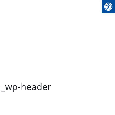
We
09_wp-header