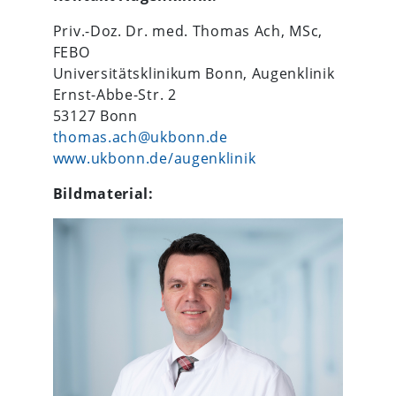
Priv.-Doz. Dr. med. Thomas Ach, MSc,
FEBO
Universitätsklinikum Bonn, Augenklinik
Ernst-Abbe-Str. 2
53127 Bonn
thomas.ach@ukbonn.de
www.ukbonn.de/augenklinik
Bildmaterial: