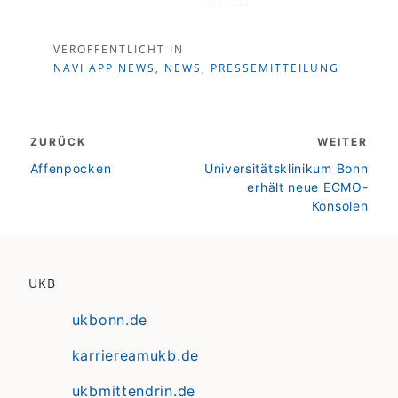
VERÖFFENTLICHT IN
NAVI APP NEWS
,
NEWS
,
PRESSEMITTEILUNG
Beitragsnavigation
ZURÜCK
WEITER
zurück
weiter
Affenpocken
Universitätsklinikum Bonn
erhält neue ECMO-
Konsolen
UKB
ukbonn.de
karriereamukb.de
ukbmittendrin.de