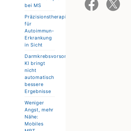
bei MS
Präzisionstherapie
für
Autoimmun-
Erkrankung
in Sicht
Darmkrebsvorsorge:
KI bringt
nicht
automatisch
bessere
Ergebnisse
Weniger
Angst, mehr
Nähe:
Mobiles
MRT