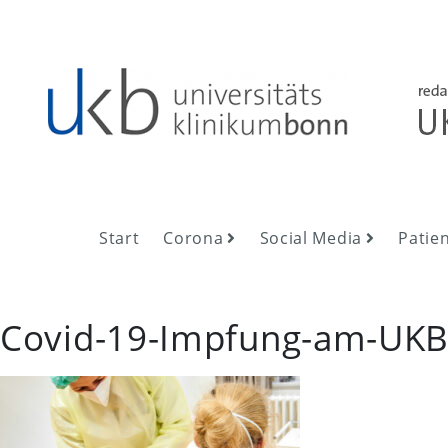
Skip
to
content
UKB NewsRoom
UKB NewsRoom
Start
Corona
Social Media
Patie
Covid-19-Impfung-am-UK