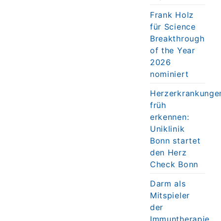
Frank Holz
für Science
Breakthrough
of the Year
2026
nominiert
Herzerkrankunge
früh
erkennen:
Uniklinik
Bonn startet
den Herz
Check Bonn
Darm als
Mitspieler
der
Immuntherapie