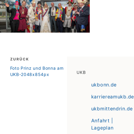
Beitragsnavigation
ZURÜCK
zurück
Foto Prinz und Bonna am
UKB
UKB-2048x854px
ukbonn.de
karriereamukb.de
ukbmittendrin.de
Anfahrt |
Lageplan