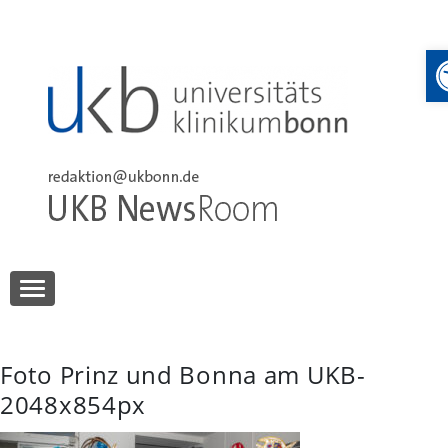
Skip
to
content
UKB NewsRoom
UKB NewsRoom
Foto Prinz und Bonna am UKB-
2048x854px